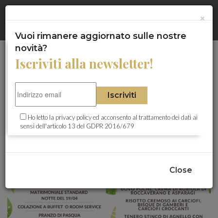
Gentile Cliente questo sito utilizza cookie, anche di terze parti, a
HOME
×
×
scopi statistici e di analisi. Proseguendo con la navigazione si
acconsente al loro utilizzo.
Maggiori Informazioni
Chiudi
Vuoi rimanere aggiornato sulle nostre
CHI SIAMO
novità?
Iscriviti alla newsletter!
ITA -
ENG
LA NOSTRA CARD
Una serena Pasqua tra
Iscriviti
HOTEL ALLI DUE BUOI ROSSI
comfort, scoperta e gusto
Ho letto la
privacy policy
ed acconsento al trattamento dei dati ai
sensi dell'articolo 13 del GDPR 2016/679
RISTORANTE I DUE BUOI
BISTROT CAVOUR
Close
HOTEL LUX