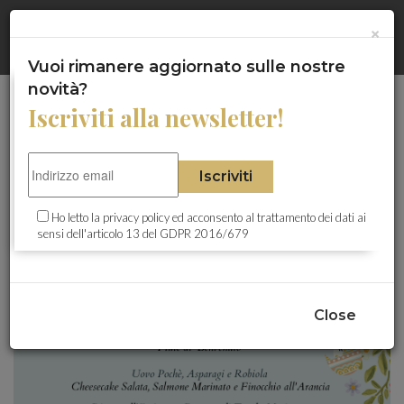
Gentile Cliente questo sito utilizza cookie, anche di terze parti, a
HOME
×
×
scopi statistici e di analisi. Proseguendo con la navigazione si
acconsente al loro utilizzo.
Maggiori Informazioni
Chiudi
Vuoi rimanere aggiornato sulle nostre
CHI SIAMO
novità?
Iscriviti alla newsletter!
ITA -
ENG
LA NOSTRA CARD
Una Gustosa Pasqua al
Iscriviti
HOTEL ALLI DUE BUOI ROSSI
Bistrot Cavour
Ho letto la
privacy policy
ed acconsento al trattamento dei dati ai
sensi dell'articolo 13 del GDPR 2016/679
RISTORANTE I DUE BUOI
BISTROT CAVOUR
Close
HOTEL LUX